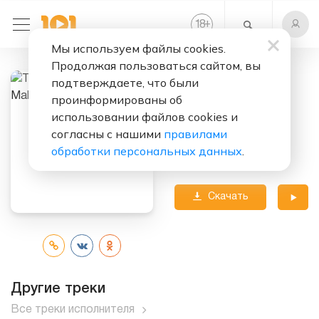
+
18
Мы используем файлы cookies.
Продолжая пользоваться сайтом, вы
Слушать бесплатно
подтверждаете, что были
проинформированы об
Fortnight
использовании файлов cookies и
Исполнители:
согласны с нашими
правилами
Taylor Swift
feat.
обработки персональных данных
.
Post Malone
Скачать
трек
Другие треки
Все треки исполнителя