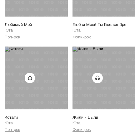
Любимый Мой
Любви Моей Ты Боялся Зря
Юта
Юта
Поп-рок
Фолк-рок
Кстати
Жили - Были
Юта
Юта
Поп-рок
Фолк-рок