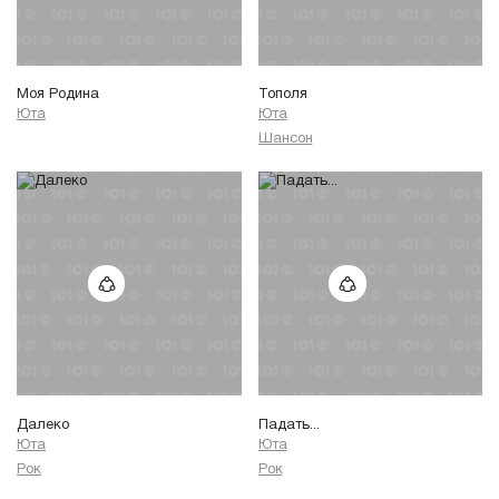
Моя Родина
Тополя
Юта
Юта
Шансон
Далеко
Падать...
Юта
Юта
Рок
Рок