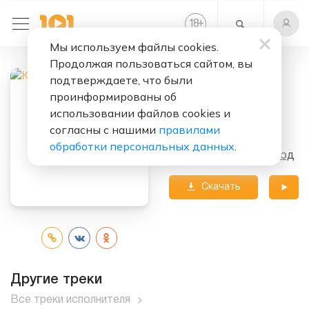
+
18
Мы используем файлы cookies.
Продолжая пользоваться сайтом, вы
подтверждаете, что были
Слушать бесплатно
проинформированы об
Хмель И Солод
использовании файлов cookies и
согласны с нашими
правилами
Исполнитель:
Юта
обработки персональных данных
.
Альбом:
Хмель И Солод
Скачать
трек
Другие треки
Все треки исполнителя