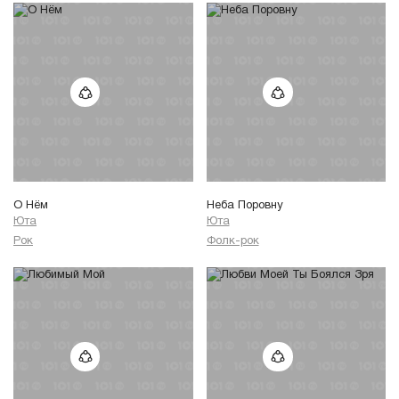
О Нём
Неба Поровну
Юта
Юта
Рок
Фолк-рок