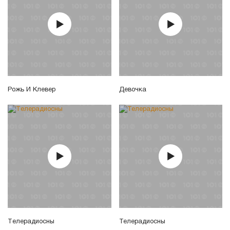
Рожь И Клевер
Девочка
Tелерадиосны
Телерадиосны