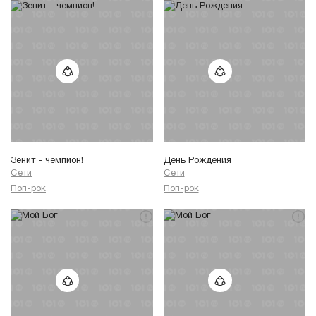
Зенит - чемпион!
День Рождения
Сети
Сети
Поп-рок
Поп-рок