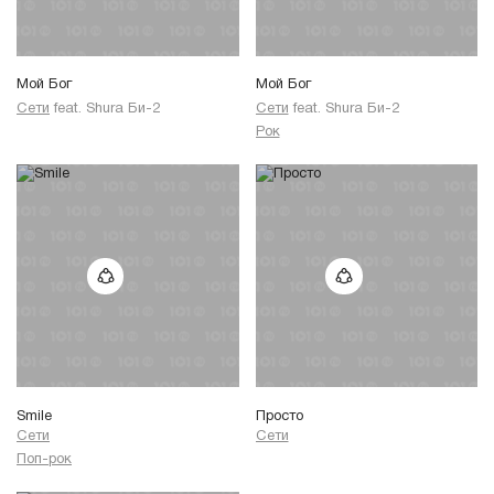
Мой Бог
Мой Бог
Сети
feat.
Shura Би-2
Сети
feat.
Shura Би-2
Рок
Smile
Просто
Сети
Сети
Поп-рок