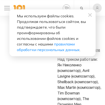
+
18
Мы используем файлы cookies.
Продолжая пользоваться сайтом, вы
Слушать бесплатно
подтверждаете, что были
Smile
проинформированы об
использовании файлов cookies и
Исполнитель:
Сети
согласны с нашими
правилами
обработки персональных данных
.
Альбом:
Небо На Земле
Над треком работали:
Ян Николенко
(композитор), Avril
Lavigne (композитор),
Shellback (композитор),
Max Martin (композитор),
Tim Bowman
(композитор), The
Drowning Men