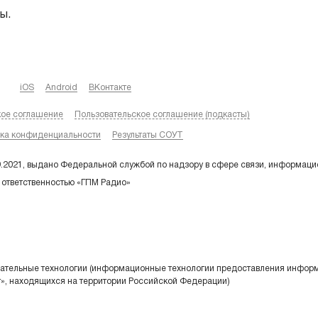
ы.
iOS
Android
ВКонтакте
кое соглашение
Пользовательское соглашение (подкасты)
ка конфиденциальности
Результаты СОУТ
9.2021, выдано Федеральной службой по надзору в сфере связи, информаци
 ответственностью «ГПМ Радио»
тельные технологии (информационные технологии предоставления информа
т», находящихся на территории Российской Федерации)