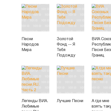
Песни
Золотой
ВИА Союз
Народов
Фонд -- Я
Республик
Мира
Тебя
Песня Бе
Подожду
Границ
Легенды ВИА.
Лучшие Песни
А где мне
Любимые
взять так