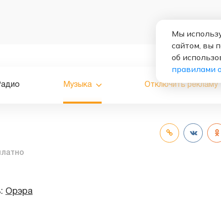
Мы использу
сайтом, вы 
об использо
правилами 
Радио
Музыка
Отключить рекламу
платно
ь:
Орэра