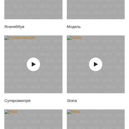
Янанебібув
Модель
Суперсиметрія
Gloria