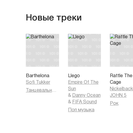
Новые треки
Barthelona
Llego
Rattle The
Sofi Tukker
Empire Of The
Cage
Sun
Nickelbac
Танцевальная музыка
&
Danny Ocean
JOHN 5
&
FIFA Sound
Рок
Поп музыка