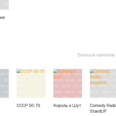
чня
Больше каналов
СССР 50-70
Король и Шут
Comedy Radi
StandUP