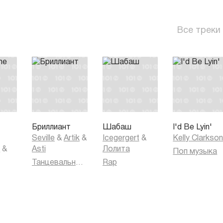
Все треки
Бриллиант
Шабаш
I'd Be Lyin'
Seville
&
Artik
&
Icegergert
&
Kelly Clarkso
k
&
Asti
Лолита
Поп музыка
Танцевальная музыка
Rap