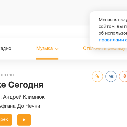
Мы использу
сайтом, вы 
об использо
правилами 
Радио
Музыка
Отключить рекламу
платно
е Сегодня
ь:
Андрей Климнюк
Афгана До Чечни
трек