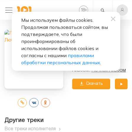
+
18
Мы используем файлы cookies.
Продолжая пользоваться сайтом, вы
Слушать бесплатно
подтверждаете, что были
Гонщик Любви
проинформированы об
использовании файлов cookies и
Исполнитель:
согласны с нашими
правилами
Лада Дэнс
обработки персональных данных
.
Альбом:
Ночной Альбом
Скачать
трек
Другие треки
Все треки исполнителя