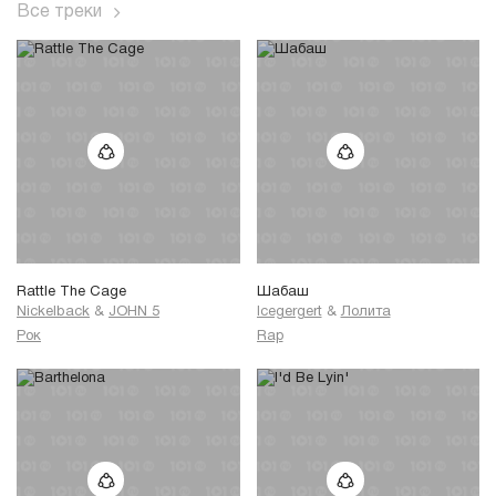
Все треки
Rattle The Cage
Шабаш
Nickelback
&
JOHN 5
Icegergert
&
Лолита
Рок
Rap