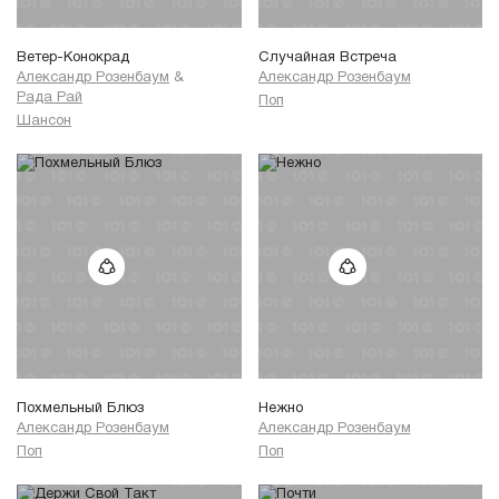
Белая ночь,
Он - над тобою топор,
Ветер-Конокрад
Случайная Встреча
он падает вниз.
Александр Розенбаум
&
Александр Розенбаум
Спрячься, молю,
Рада Рай
Поп
Белая ночь,
Шансон
ты усни в груди у меня.
Крова ищет
пёс голодный у вокзала,
Бродит нищим
вдоль Обводного канала.
Белой ночью
всё обнажено до нервов -
Горечь строчек,
горечь губ и горечь веры.
Похмельный Блюз
Нежно
Александр Розенбаум
Александр Розенбаум
Поп
Поп