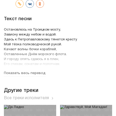
Текст песни
Остановлюсь на Троицком мосту,
Зависну между небом и водой.
Здесь к Петропавловскому тянется кресту
Мой тёзка полководческой рукой.
Качают волны бочки кораблей,
Оставленные Днём морского флота.
И городу опять сдаюсь я в плен,
Его стихам, сонатам и полотнам.
Показать весь перевод
Белая ночь,
Не уходи, не хочу, чтобы день наступил,
Белая ночь,
Кровью рассвет окропил даже воды твои.
Другие треки
Белая ночь,
Все треки исполнителя
Ты одиноких соединяешь людей.
Белая ночь -
Серая мышь, иногда пробегающая сквозь день.