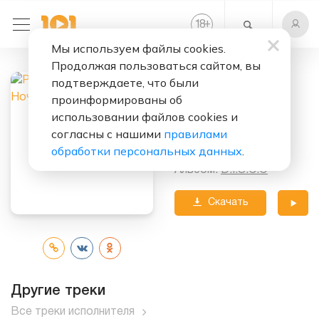
+
18
Мы используем файлы cookies.
Продолжая пользоваться сайтом, вы
Слушать бесплатно
подтверждаете, что были
Диско-Ночь
проинформированы об
использовании файлов cookies и
Исполнитель:
согласны с нашими
правилами
Роман Жуков
обработки персональных данных
.
Альбом:
D.I.S.C.O
Скачать
трек
Другие треки
Все треки исполнителя