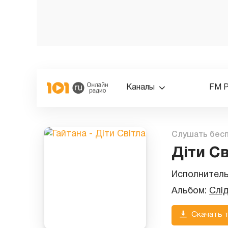
Каналы
FM 
Слушать бес
Діти Св
Исполнител
Альбом:
Слі
Скачать 