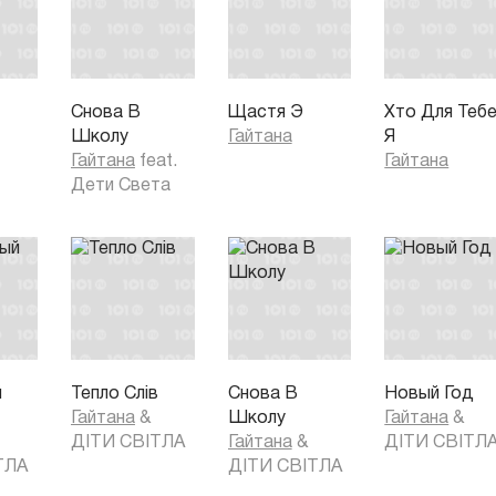
Снова В
Щастя Э
Хто Для Теб
Школу
Гайтана
Я
Гайтана
feat.
Гайтана
Дети Света
й
Тепло Слів
Снова В
Новый Год
Гайтана
&
Школу
Гайтана
&
ДІТИ СВІТЛА
Гайтана
&
ДІТИ СВІТЛ
ТЛА
ДІТИ СВІТЛА