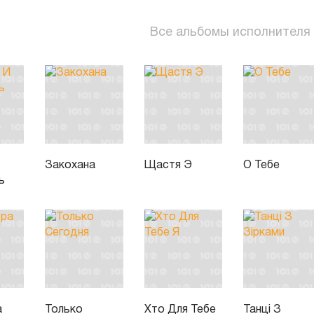
Все альбомы исполнителя
Закохана
Щастя Э
О Тебе
ь
а
Только
Хто Для Тебе
Танці З