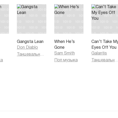
Gangsta Lean
When He’s
Can’t Take M
Don Diablo
Gone
Eyes Off You
Sam Smith
Galantis
Танцевальная музыка
ка
Поп музыка
Танцевальная муз