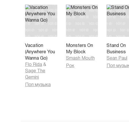
Vacation
Monsters On
Stand On
(Anywhere You
My Block
Business
Wanna Go)
Smash Mouth
Sean Paul
Flo Rida
&
Рок
Поп музы
Sage The
Gemini
Поп музыка