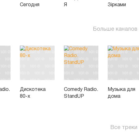
Сегодня
Я
Зірками
Больше каналов
dio.
Дискотека
Comedy Radio.
Музыка для
80-х
StandUP
дома
Все треки