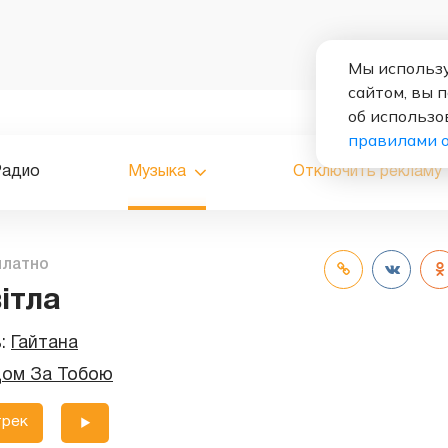
Мы использу
сайтом, вы 
об использо
правилами 
Радио
Музыка
Отключить рекламу
платно
ітла
ь:
Гайтана
дом За Тобою
трек