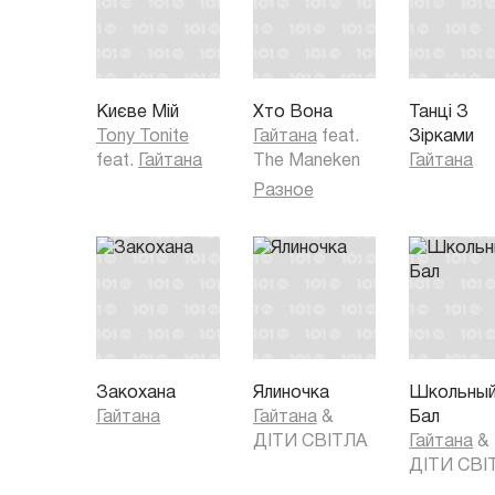
Де тільки починається день
Де ніч не наступає
Мелодія почується десь
Яку давно я знаю
Києве Мій
Хто Вона
Танці З
Tony Tonite
Гайтана
feat.
Зірками
feat.
Гайтана
The Maneken
Гайтана
Разное
Закохана
Ялиночка
Школьны
Гайтана
Гайтана
&
Бал
ДІТИ СВІТЛА
Гайтана
&
ДІТИ СВІ