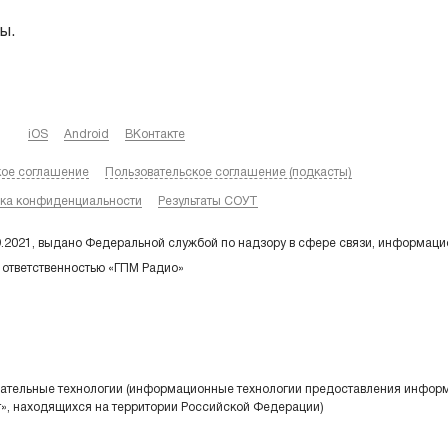
ы.
iOS
Android
ВКонтакте
кое соглашение
Пользовательское соглашение (подкасты)
ка конфиденциальности
Результаты СОУТ
9.2021, выдано Федеральной службой по надзору в сфере связи, информаци
 ответственностью «ГПМ Радио»
тельные технологии (информационные технологии предоставления информа
т», находящихся на территории Российской Федерации)