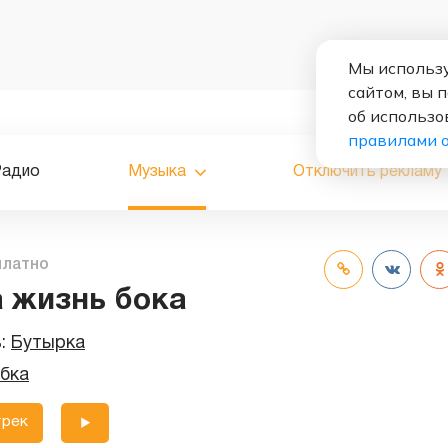
Мы использу
сайтом, вы 
об использо
правилами 
Радио
Музыка
Отключить рекламу
платно
 жизнь бока
ь:
Бутырка
убка
трек