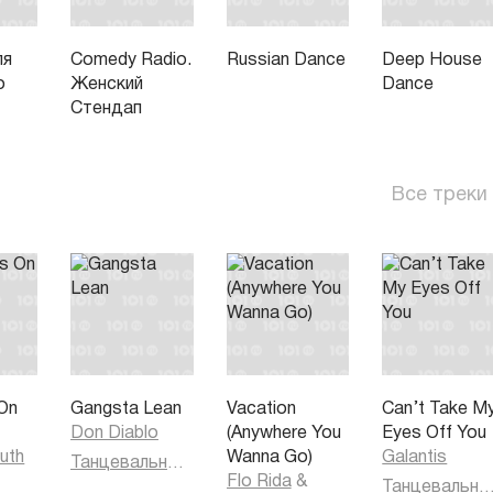
ля
Comedy Radio.
Russian Dance
Deep House
о
Женский
Dance
Стендап
Все треки
On
Gangsta Lean
Vacation
Can’t Take M
Don Diablo
(Anywhere You
Eyes Off You
uth
Wanna Go)
Galantis
Танцевальная музыка
Flo Rida
&
Танцевальная муз