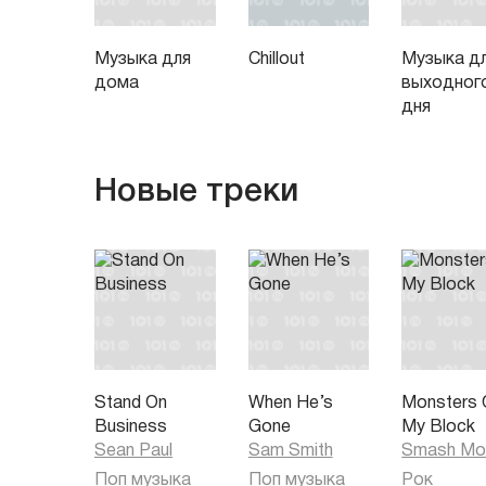
Музыка для
Chillout
Музыка д
дома
выходног
дня
Новые треки
Stand On
When He’s
Monsters 
Business
Gone
My Block
Sean Paul
Sam Smith
Smash Mo
Поп музыка
Поп музыка
Рок