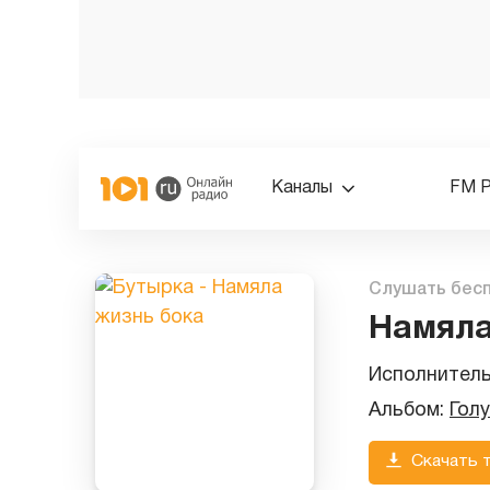
Каналы
FM 
Слушать бес
Намяла
Исполнител
Альбом:
Гол
Скачать 