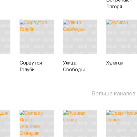
Встречают
Лагеря
Сорвутся
Улица
Хулиган
Голуби
Свободы
Больше каналов