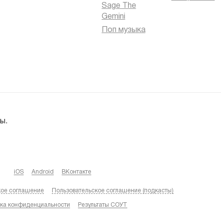
Sage The
Gemini
Поп музыка
ы.
iOS
Android
ВКонтакте
кое соглашение
Пользовательское соглашение (подкасты)
ка конфиденциальности
Результаты СОУТ