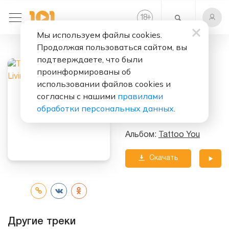
+
18
Мы используем файлы cookies.
Продолжая пользоваться сайтом, вы
Слушать бесплатно
подтверждаете, что были
Living In The
проинформированы об
Heart Of
использовании файлов cookies и
согласны с нашими
правилами
Исполнитель:
обработки персональных данных
.
The Rolling Stones
Альбом:
Tattoo You
Скачать
трек
Другие треки