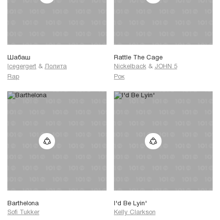
Шабаш
Rattle The Cage
Icegergert
&
Лолита
Nickelback
&
JOHN 5
Rap
Рок
Barthelona
I'd Be Lyin'
Sofi Tukker
Kelly Clarkson