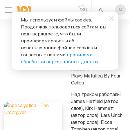
+
18
Мы используем файлы cookies.
Продолжая пользоваться сайтом, вы
Слушать бесплатно
подтверждаете, что были
The Unforgiven
проинформированы об
использовании файлов cookies и
Исполнитель:
согласны с нашими
правилами
Apocalyptica
обработки персональных данных
.
Альбом:
Plays Metallica By Four
Cellos
Над треком работали:
James Hetfield (автор
слов), Kirk Hammett
(автор слов), Lars Ulrich
(автор слов), Eicca
Toppinen (автор слов),