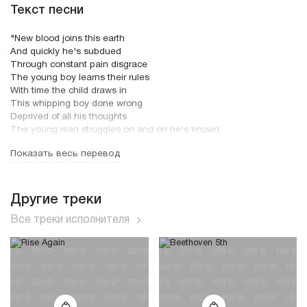
Текст песни
"New blood joins this earth
And quickly he's subdued
Through constant pain disgrace
The young boy learns their rules
With time the child draws in
This whipping boy done wrong
Deprived of all his thoughts
The young man struggles on and on he's known
A vow unto his own
Показать весь перевод
That never from this day
His will they'll take away
Chorus:
What I've felt
Другие треки
What I've known
Все треки исполнителя
Never shined through in what I've shown
Never be
Never see
Won't see what might have been
What I've felt
What I've known
Never shined through in what I've shown