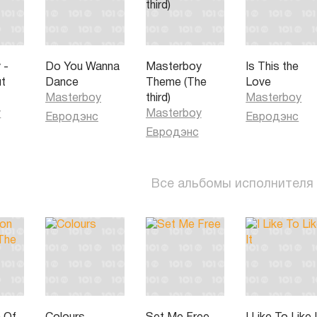
 -
Do You Wanna
Masterboy
Is This the
t
Dance
Theme (The
Love
Masterboy
third)
Masterboy
y
Masterboy
Евродэнс
Евродэнс
Евродэнс
Все альбомы исполнителя