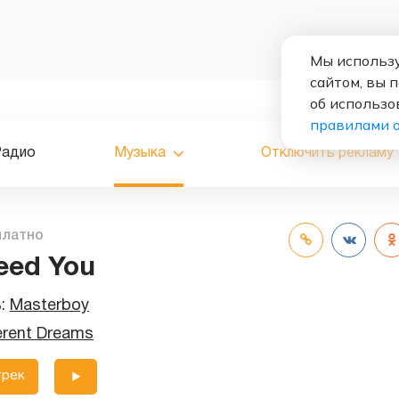
Мы использу
сайтом, вы 
об использо
правилами 
Радио
Музыка
Отключить рекламу
платно
eed You
ь:
Masterboy
erent Dreams
трек