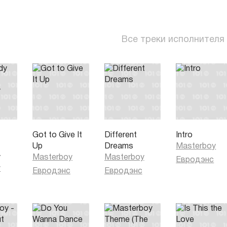
Все треки исполнителя
Got to Give It
Different
Intro
Up
Dreams
Masterboy
y
Masterboy
Masterboy
Евродэнс
y
Евродэнс
Евродэнс