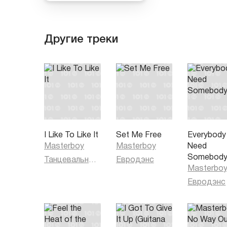
Другие треки
I Like To Like It
Set Me Free
Everybody
Masterboy
Masterboy
Need
Somebod
Танцевальная музыка
Евродэнс
Masterbo
Евродэнс