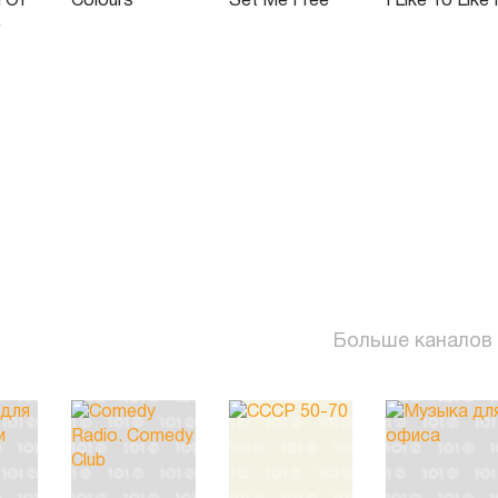
n Of
Colours
Set Me Free
I Like To Like I
e
Больше каналов