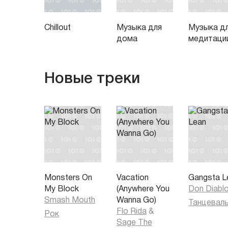
Chillout
Музыка для
Музыка д
дома
медитаци
Новые треки
Monsters On
Vacation
Gangsta L
My Block
(Anywhere You
Don Diabl
Smash Mouth
Wanna Go)
Flo Rida
&
Рок
Sage The