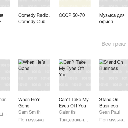
ля
Comedy Radio.
СССР 50-70
Музыка для
и
Comedy Club
офиса
Все треки
ean
When He’s
Can’t Take My
Stand On
o
Gone
Eyes Off You
Business
Sam Smith
Galantis
Sean Paul
Танцевальная музыка
Поп музыка
Танцевальная музыка
Поп музыка