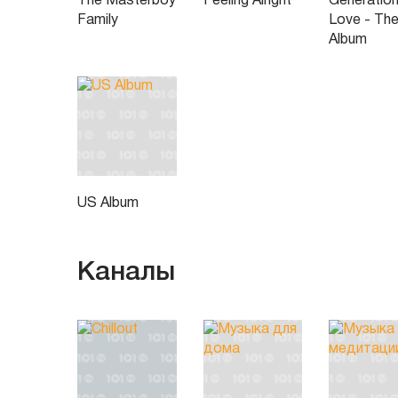
The Masterboy
Feeling Alright
Generatio
Family
Love - Th
Album
US Album
Каналы