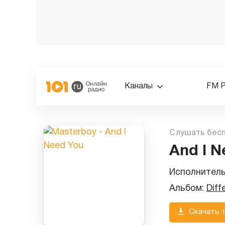
Каналы
FM 
Слушать бес
And I N
Исполнител
Альбом:
Diff
Скачать 