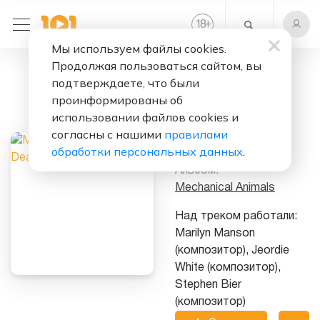
+
18
Мы используем файлы cookies.
Продолжая пользоваться сайтом, вы
Слушать бесплатно
подтверждаете, что были
Rock Is Dead
проинформированы об
использовании файлов cookies и
Исполнитель:
согласны с нашими
правилами
Marilyn Manson
обработки персональных данных
.
Альбом:
Mechanical Animals
Над треком работали:
Marilyn Manson
(композитор), Jeordie
White (композитор),
Stephen Bier
(композитор)