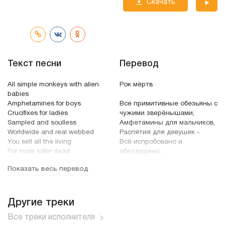
Скачать
трек
Текст песни
Перевод
All simple monkeys with alien
Рок мёртв
babies
Amphetamines for boys
Все примитивные обезьяны с
Crucifixes for ladies
чужими зверёнышами,
Sampled and soulless
Амфетамины для мальчиков,
Worldwide and real webbed
Распятия для девушек -
You sell all the living
Всё испробовано и
For more safer dead
обездушено,
По всему миру, в паутине
Показать весь перевод
Anything to be loved
реальности.
Всё живое продаётся
Rock is deader than dead
Ради более, чем мёртвого.
Shock is all in your head
Другие треки
Your sex and your dope is all
Куда примкнуть?
Все треки исполнителя
that were fed
Куда податься?