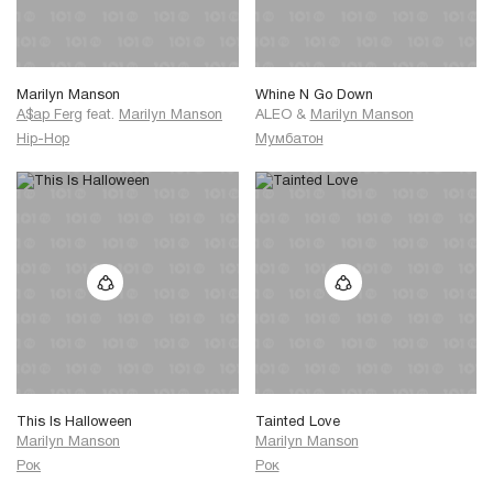
воистину поддельный.
Куда примкнуть?
Куда податься?
Marilyn Manson
Whine N Go Down
Рок мертвей, чем сама
A$ap Ferg
feat.
Marilyn Manson
ALEO
&
Marilyn Manson
смерть.
Для тебя это настоящее
Hip-Hop
Мумбатон
потрясение.
Секс и наркотики -
Вот единственное, чем нас
кормят.
Поэтому пошли куда
подальше все эти протесты,
Зарой их в землю.
Бога показывают по тв. Рок!
Лалалалала рок!
Лалалалала рок!
Лалалалала рок!
Лалалалала лалала
This Is Halloween
Tainted Love
Рок мертвей, чем сама
Marilyn Manson
Marilyn Manson
смерть.
Рок
Рок
Для тебя это настоящее