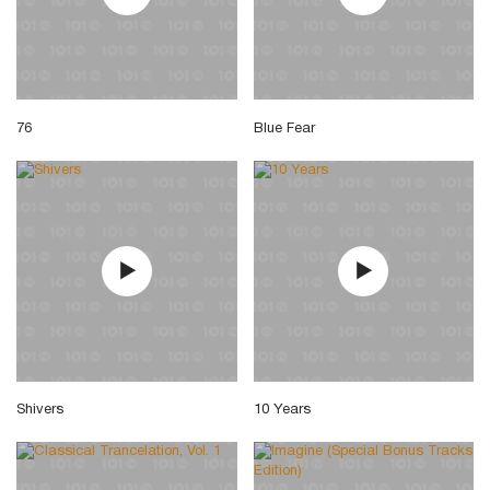
76
Blue Fear
Shivers
10 Years