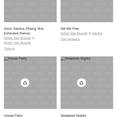
Sonic Samba (Rising Star
Set Me Free
Extended Remix)
Armin Van Buuren
&
Sacha
Armin Van Buuren
&
Поп музыка
Armin Van Buuren
Trance
House Party
Sleepless Nights