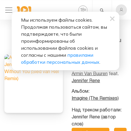
+
18
Мы используем файлы cookies.
Продолжая пользоваться сайтом, вы
Слушать бесплатно
подтверждаете, что были
Fine Without You
проинформированы об
(Sied van Riel
использовании файлов cookies и
согласны с нашими
правилами
Remix)
обработки персональных данных
.
Исполнители:
Armin Van Buuren
feat.
Jennifer Rene
Альбом:
Imagine (The Remixes)
Над треком работали:
Jennifer Rene (автор
слов)