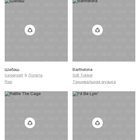
Шабаш
Barthelona
Icegergert
&
Лолита
Sofi Tukker
Rap
Танцевальная музыка