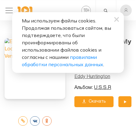
+
18
Мы используем файлы cookies.
Продолжая пользоваться сайтом, вы
Слушать бесплатно
подтверждаете, что были
Take A Look In My
проинформированы об
Heart (Rock
использовании файлов cookies и
согласны с нашими
правилами
Version)
обработки персональных данных
.
Исполнитель:
Eddy Huntington
Альбом:
U.S.S.R
Скачать
трек