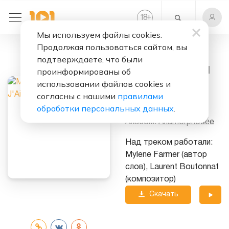
+
18
Мы используем файлы cookies.
Продолжая пользоваться сайтом, вы
Слушать бесплатно
подтверждаете, что были
Comme J'Ai Mal
проинформированы об
использовании файлов cookies и
Исполнитель:
согласны с нашими
правилами
Mylene Farmer
обработки персональных данных
.
Альбом:
Anamorphosée
Над треком работали:
Mylene Farmer (автор
слов), Laurent Boutonnat
(композитор)
Скачать
трек