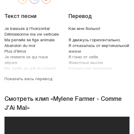
Текст песни
Перевод
Je bascule à l'horizontal
Как мне больно!
Dйmissionne ma vie verticale
Ma pensйe se fige animale
Я движусь горизонтально,
Abandon du moi
Я отказалась от вертикальной
Plus d'йmoi
жизни.
Je ressens ce qui nous
Я гоню от себя,
sйpare
Животные мысли.
Me confie au grй du hasard
Больше нет волненья,
Je vis hors de moi et je pars
Я чувствую, что нас разлучает
Показать весь перевод
À mille saisons, mille йtoiles
Воля случая.
Я вне себя и я ухожу
Comme j'ai mal
К тысячам сезонов, к тысячам
Je n'verrai plus comme j'ai
звезд..
Смотреть клип «Mylene Farmer - Comme
mal
J'Ai Mal»
Je n'saurai plus comme j'ai
Как мне больно!
mal
Я больше не увижу, как мне
Je serai l'eau des nuages
больно,
Je te laisse parce que je
Я больше не узнаю, как мне
t'aime
больно,