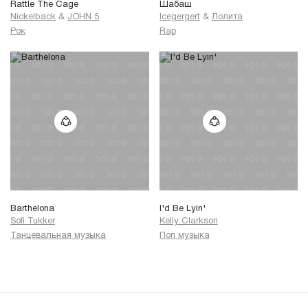
Rattle The Cage
Шабаш
Nickelback
&
JOHN 5
Icegergert
&
Лолита
Рок
Rap
Barthelona
I'd Be Lyin'
Sofi Tukker
Kelly Clarkson
Танцевальная музыка
Поп музыка