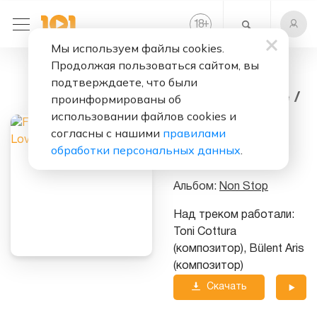
+
18
Мы используем файлы cookies.
Продолжая пользоваться сайтом, вы
Слушать бесплатно
подтверждаете, что были
Prove Your Love /
проинформированы об
Freestylin'
использовании файлов cookies и
согласны с нашими
правилами
Исполнитель:
обработки персональных данных
.
Fun Factory
Альбом:
Non Stop
Над треком работали:
Toni Cottura
(композитор), Bülent Aris
(композитор)
Скачать
трек