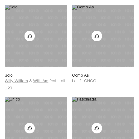
Solo
Como Asi
Willy William
&
Will.I.Am
feat.
Lali
Lali
ft.
CNCO
Поп