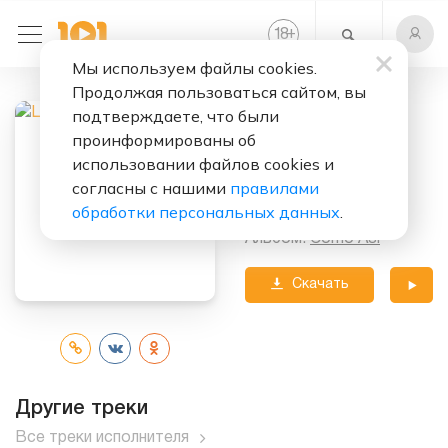
+
18
Мы используем файлы cookies.
Продолжая пользоваться сайтом, вы
Слушать бесплатно
подтверждаете, что были
Como Asi
проинформированы об
использовании файлов cookies и
Исполнители:
Lali
ft.
согласны с нашими
правилами
CNCO
обработки персональных данных
.
Альбом:
Como Asi
Скачать
трек
Другие треки
Все треки исполнителя