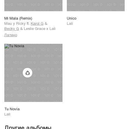
Mi Mala (Remix)
Unico
Mau y Ricky
ft.
Karol G
&
Lali
Becky G
&
Leslie Grace
x
Lali
Латино
Tu Novia
Lali
Другие альбомы