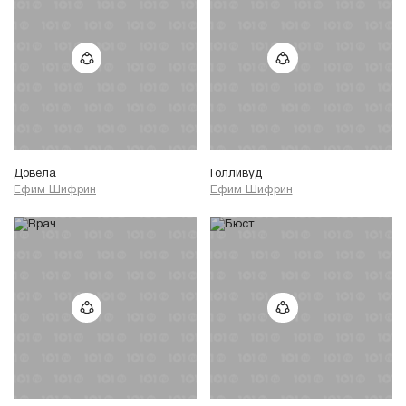
Довела
Голливуд
Ефим Шифрин
Ефим Шифрин