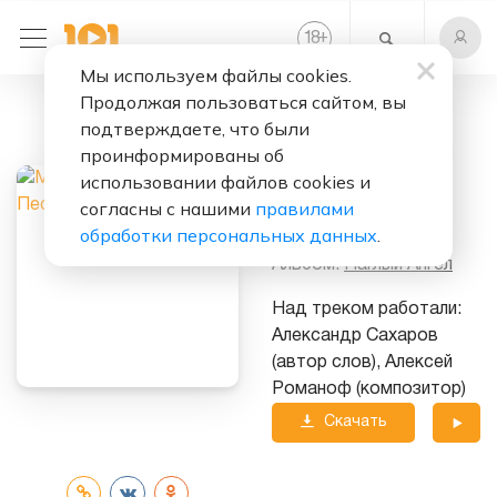
+
18
Мы используем файлы cookies.
Продолжая пользоваться сайтом, вы
Слушать бесплатно
подтверждаете, что были
Хорошая Песня
проинформированы об
использовании файлов cookies и
Исполнитель:
согласны с нашими
правилами
Митя Фомин
обработки персональных данных
.
Альбом:
Наглый Ангел
Над треком работали:
Александр Сахаров
(автор слов), Алексей
Романоф (композитор)
Скачать
трек