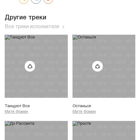
Другие треки
Все треки исполнителя
Танцуют Все
Останься
Митя Фомин
Митя Фомин