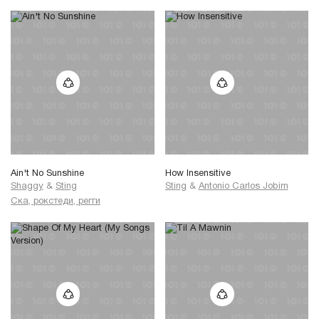
Ain't No Sunshine
How Insensitive
Shaggy
&
Sting
Sting
&
Antonio Carlos Jobim
Ска, рокстеди, регги