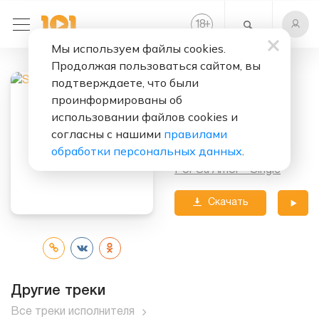
+
18
Мы используем файлы cookies.
Продолжая пользоваться сайтом, вы
Слушать бесплатно
подтверждаете, что были
Por Su Amor
проинформированы об
использовании файлов cookies и
Исполнитель:
Sting
согласны с нашими
правилами
обработки персональных данных
.
Альбом:
Por Su Amor - Single
Скачать
трек
Другие треки
Все треки исполнителя