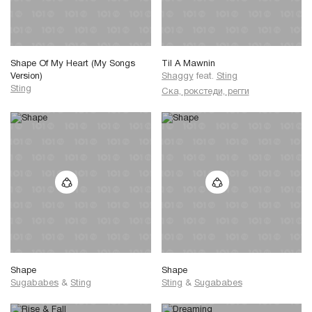
Shape Of My Heart (My Songs
Til A Mawnin
Version)
Shaggy
feat.
Sting
Sting
Ска, рокстеди, регги
Shape
Shape
Sugababes
&
Sting
Sting
&
Sugababes