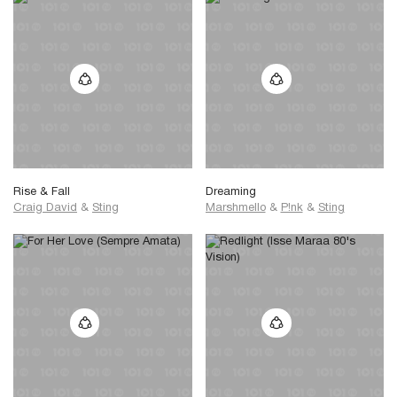
Rise & Fall
Dreaming
Craig David
&
Sting
Marshmello
&
P!nk
&
Sting