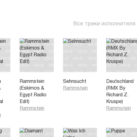
Все треки исполнителя
n
Rammstein
Sehnsucht
Deutschland
&
(Eskimos &
Rammstein
(RMX By
Egypt Radio
Richard Z.
al
Edit)
Kruspe)
Rammstein
Rammstein
n