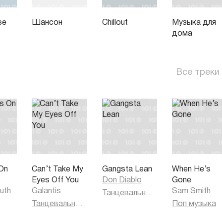
se
Шансон
Chillout
Музыка для
дома
Все треки
On
Can’t Take My
Gangsta Lean
When He’s
Eyes Off You
Don Diablo
Gone
uth
Galantis
Sam Smith
Танцевальная музыка
Танцевальная музыка
Поп музыка