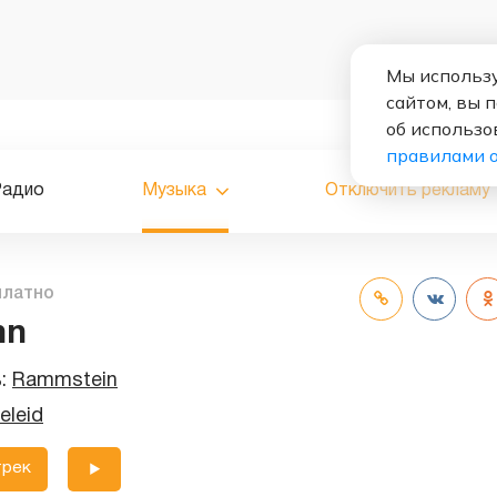
Мы использу
сайтом, вы 
об использо
правилами 
Радио
Музыка
Отключить рекламу
платно
nn
ь:
Rammstein
eleid
трек