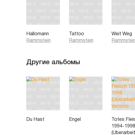
Hallomann
Tattoo
Weit Weg
Rammstein
Rammstein
Rammstei
Другие альбомы
Du Hast
Engel
Totes Flei
1994-199
(Uberarbei