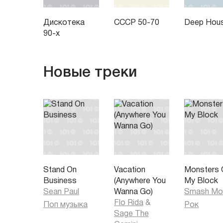
Дискотека
СССР 50-70
Deep Hou
90-х
Новые треки
Stand On
Vacation
Monsters 
Business
(Anywhere You
My Block
Sean Paul
Wanna Go)
Smash Mo
Flo Rida
&
Поп музыка
Рок
Sage The