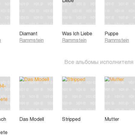
Diamant
Was Ich Liebe
Puppe
n
Rammstein
Rammstein
Rammstein
Все альбомы исполнителя
sch
Das Modell
Stripped
Mutter
8
tete