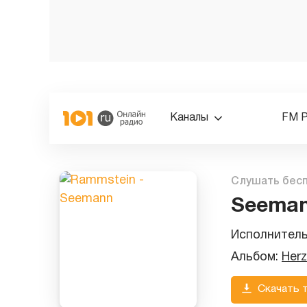
Каналы
FM 
Слушать бес
Seema
Исполнител
Альбом:
Herz
Скачать 