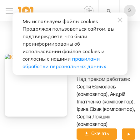
+
18
Мы используем файлы cookies.
Продолжая пользоваться сайтом, вы
Слушать бесплатно
подтверждаете, что были
Палала
проинформированы об
использовании файлов cookies и
Исполнитель:
Kazka
согласны с нашими
правилами
обработки персональных данных
.
Альбом:
NIRVANA
Над треком работали:
Сергій Єрмолаєв
(композитор), Андрій
Ігнатченко (композитор),
Ірина Сізик (композитор),
Сергій Локшин
(композитор)
Скачать