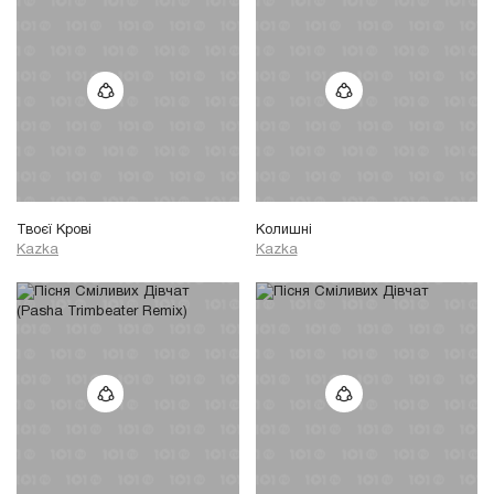
Твоєї Крові
Колишні
Kazka
Kazka