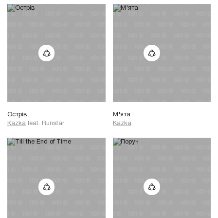
Острів
М'ята
Kazka
feat.
Runstar
Kazka