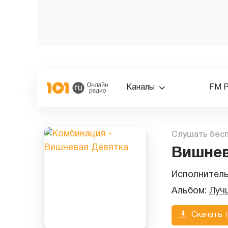
Каналы
FM 
Слушать бес
Вишнев
Исполнител
Альбом:
Луч
Скачать 