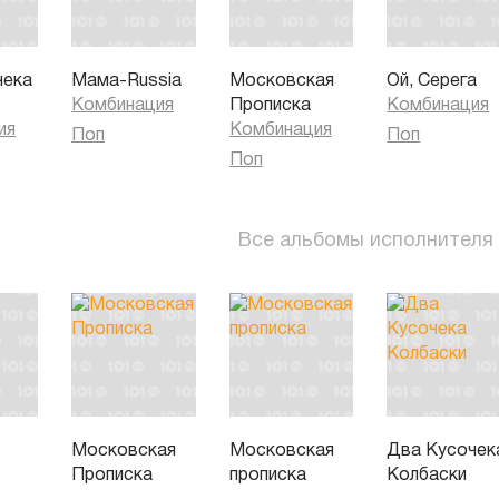
чека
Мама-Russia
Московская
Ой, Серега
Комбинация
Прописка
Комбинация
ия
Комбинация
Поп
Поп
Поп
Все альбомы исполнителя
Московская
Московская
Два Кусочек
Прописка
прописка
Колбаски