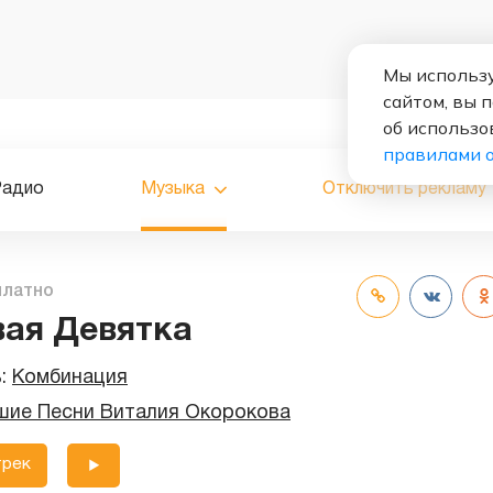
Мы использу
сайтом, вы 
об использо
правилами 
Радио
Музыка
Отключить рекламу
платно
ая Девятка
ь:
Комбинация
шие Песни Виталия Окорокова
трек