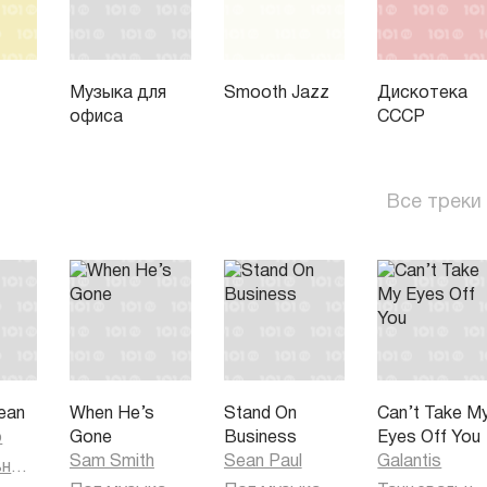
Музыка для
Smooth Jazz
Дискотека
офиса
СССР
Все треки
ean
When He’s
Stand On
Can’t Take M
o
Gone
Business
Eyes Off You
Sam Smith
Sean Paul
Galantis
Танцевальная музыка