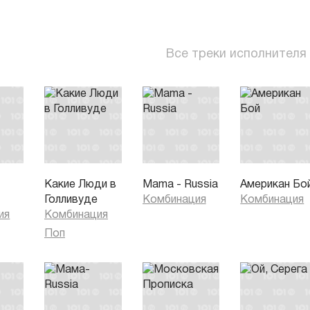
Все треки исполнителя
Какие Люди в
Mama - Russia
Американ Бо
Голливуде
Комбинация
Комбинация
ия
Комбинация
Поп