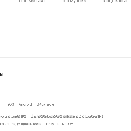
Поп музыка
Поп музыка
Танцевальная муз
ы.
iOS
Android
ВКонтакте
кое соглашение
Пользовательское соглашение (подкасты)
ка конфиденциальности
Результаты СОУТ