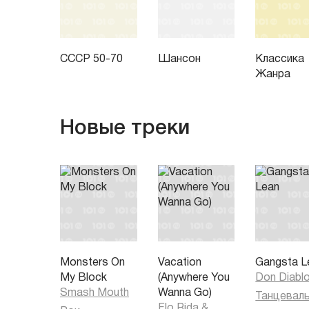
СССР 50-70
Шансон
Классика
Жанра
Новые треки
Monsters On
Vacation
Gangsta L
My Block
(Anywhere You
Don Diabl
Smash Mouth
Wanna Go)
Flo Rida
&