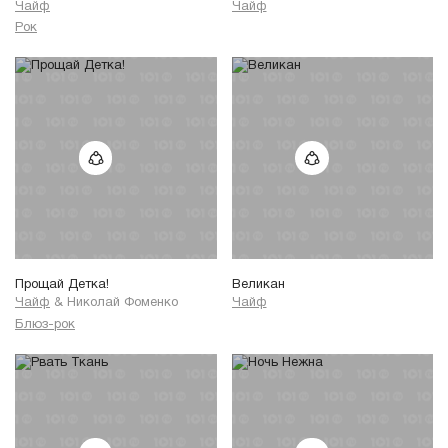
Чайф
Чайф
Рок
Прощай Детка!
Великан
Чайф
&
Николай Фоменко
Чайф
Блюз-рок