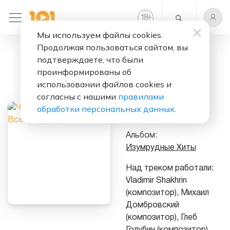
+
18
Мы используем файлы cookies.
Продолжая пользоваться сайтом, вы
Слушать бесплатно
подтверждаете, что были
Всему Своё
проинформированы об
Время
использовании файлов cookies и
согласны с нашими
правилами
Исполнители:
Чайф
&
обработки персональных данных
.
Изумруд
Альбом:
Изумрудные Хиты
Над треком работали:
Vladimir Shakhrin
(композитор), Михаил
Домбровский
(композитор), Глеб