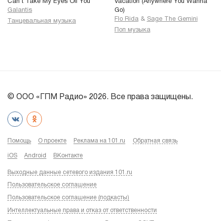
Can’t Take My Eyes Off You
Vacation (Anywhere You Wanna
Galantis
Go)
Flo Rida
&
Sage The Gemini
Танцевальная музыка
Поп музыка
© ООО «ГПМ Радио» 2026. Все права защищены.
Помощь
О проекте
Реклама на 101.ru
Обратная связь
iOS
Android
ВКонтакте
Выходные данные сетевого издания 101.ru
Пользовательское соглашение
Пользовательское соглашение (подкасты)
Интеллектуальные права и отказ от ответственности