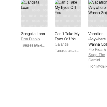
Gangsta Lean
Can’t Take My
Vacation
Don Diablo
Eyes Off You
(Anywhere
Galantis
Wanna Go
Танцевальная музыка
Flo Rida
&
Танцевальная музыка
Sage The
Gemini
Поп музы