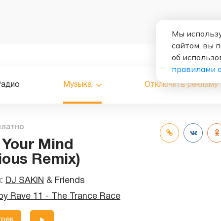
Мы использу
сайтом, вы 
об использо
правилами 
Радио
Музыка
Отключить рекламу
платно
 Your Mind
ious Remix)
и:
DJ SAKIN
&
Friends
y Rave 11 - The Trance Race
трек