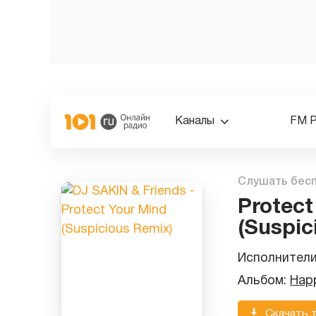
Каналы
FM 
Слушать бес
Protect
(Suspic
Исполнител
Альбом:
Happ
Скачать 