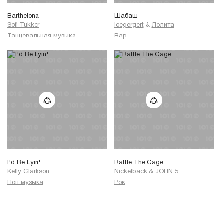
Barthelona
Шабаш
Sofi Tukker
Icegergert
&
Лолита
Танцевальная музыка
Rap
I'd Be Lyin'
Rattle The Cage
Kelly Clarkson
Nickelback
&
JOHN 5
Поп музыка
Рок