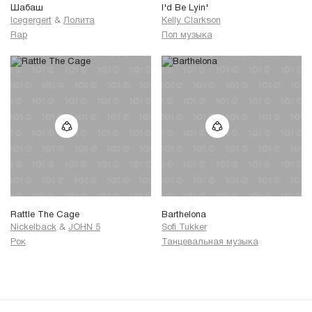
Шабаш
I'd Be Lyin'
Icegergert
&
Лолита
Kelly Clarkson
Rap
Поп музыка
Rattle The Cage
Barthelona
Nickelback
&
JOHN 5
Sofi Tukker
Рок
Танцевальная музыка