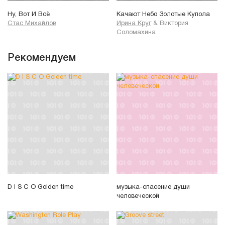
Ну, Вот И Всё
Качают Небо Золотые Купола
Стас Михайлов
Ирина Круг
&
Виктория
Соломахина
Рекомендуем
D I S C O Golden time
музыка-спасение души
человеческой