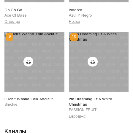
Go Go Go
Isadora
Ace Of Base
Azul Y Negro
Электро
House
I Don't Wanna Talk About It
I'm Dreaming Of A White
Smokie
Christmas
PASSION FRUIT
Евродэнс
Каналы