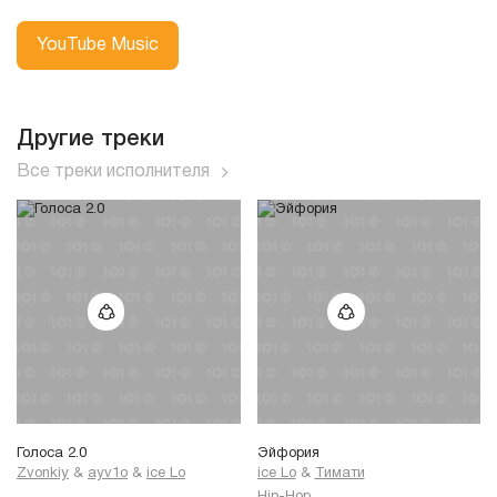
YouTube Music
Другие треки
Все треки исполнителя
Голоса 2.0
Эйфория
Zvonkiy
&
ayv1o
&
ice Lo
ice Lo
&
Тимати