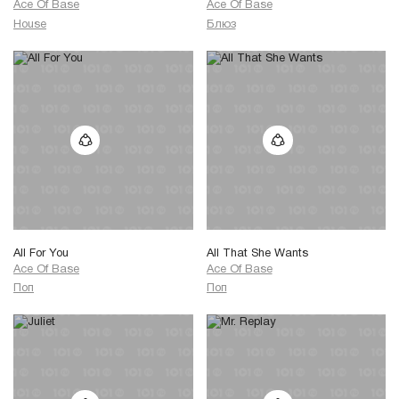
Ace Of Base
Ace Of Base
House
Блюз
All For You
All That She Wants
Ace Of Base
Ace Of Base
Поп
Поп