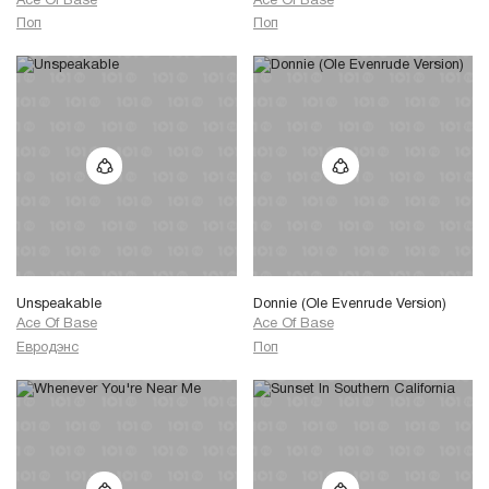
Ace Of Base
Ace Of Base
Поп
Поп
Unspeakable
Donnie (Ole Evenrude Version)
Ace Of Base
Ace Of Base
Евродэнс
Поп