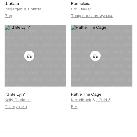
Шабаш
Barthelona
Icegergert
&
Лолита
Sofi Tukker
Rap
Танцевальная музыка
I'd Be Lyin'
Rattle The Cage
Kelly Clarkson
Nickelback
&
JOHN 5
Поп музыка
Рок