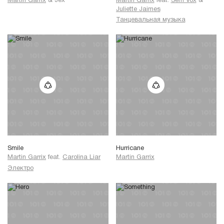
Martin Garrix
&
Jex
Martin Garrix
feat.
Sem Vox
&
Juliette Jaimes
Танцевальная музыка
Smile
Hurricane
Martin Garrix
feat.
Carolina Liar
Martin Garrix
Электро