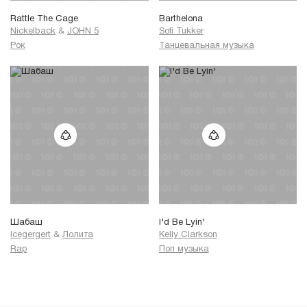
Rattle The Cage
Barthelona
Nickelback
&
JOHN 5
Sofi Tukker
Рок
Танцевальная музыка
Шабаш
I'd Be Lyin'
Icegergert
&
Лолита
Kelly Clarkson
Rap
Поп музыка