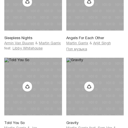
Sleepless Nights
Angels For Each Other
Armin Van Buuren
&
Martin Garrix
Martin Garrix
&
Arijit Singh
feat.
Libby Whitehouse
Поп музыка
Told You So
Gravity