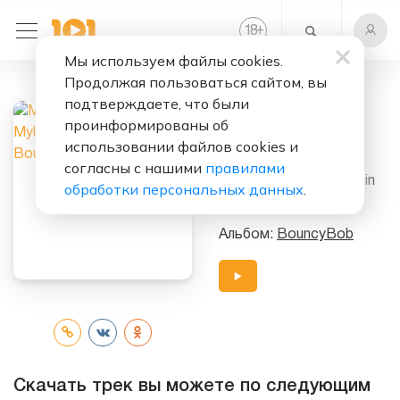
+
18
Мы используем файлы cookies.
Продолжая пользоваться сайтом, вы
Слушать бесплатно
подтверждаете, что были
BouncyBob
проинформированы об
использовании файлов cookies и
Исполнитель:
согласны с нашими
правилами
Martin Garrix
feat.
Justin
обработки персональных данных
.
Mylo
&
Mesto
Альбом:
BouncyBob
Скачать трек вы можете по следующим