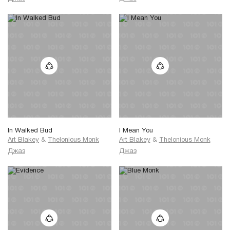
In Walked Bud
I Mean You
Art Blakey
&
Thelonious Monk
Art Blakey
&
Thelonious Monk
Джаз
Джаз