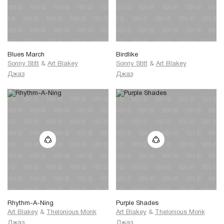
Blues March
Birdlike
Sonny Stitt
&
Art Blakey
Sonny Stitt
&
Art Blakey
Джаз
Джаз
Rhythm-A-Ning
Purple Shades
Art Blakey
&
Thelonious Monk
Art Blakey
&
Thelonious Monk
Джаз
Джаз