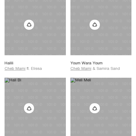
Halili
Youm Wara Youm
Cheb Mami
ft.
Elissa
Cheb Mami
&
Samira Sand