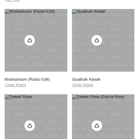
Hip-Hop
Khalouhoum (Radio Edit)
Gualbak Kssah
Cheb Mami
Cheb Mami