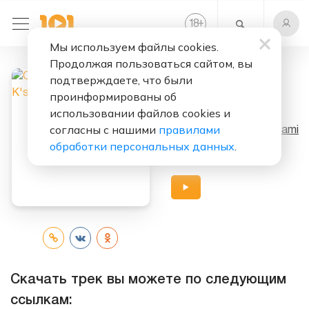
+
18
Мы используем файлы cookies.
Продолжая пользоваться сайтом, вы
подтверждаете, что были
Слушать бесплатно
проинформированы об
Gualbak K'ssan
использовании файлов cookies и
согласны с нашими
правилами
Исполнители:
Cheb Mami
обработки персональных данных
.
Альбом:
Saida
Скачать трек вы можете по следующим
ссылкам: